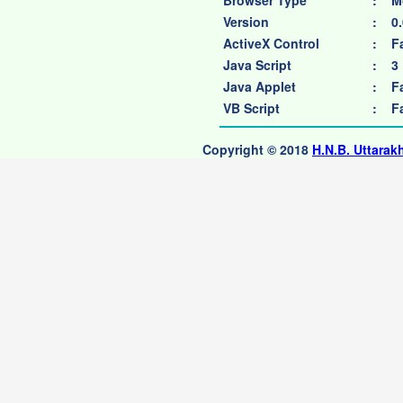
Browser Type
:
M
Version
:
0
ActiveX Control
:
F
Java Script
:
3
Java Applet
:
F
VB Script
:
F
Copyright © 2018
H.N.B. Uttarak